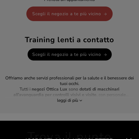
Scegli il negozio a te più vicino
Training lenti a contatto
Scegli il negozio a te più vicino
Offriamo anche servizi professionali per la salute e il benessere dei
tuoi occhi.
Tutti i
negozi Ottica Lux
sono
dotati di macchinari
all’avanguardia per controlli visivi e visite
, con personale
qualificato pronto a seguirti in ogni fase. Grazie alle promozioni
leggi di più
attive, puoi accedere a servizi di qualità a condizioni vantaggiose,
con la sicurezza di un’assistenza completa e personalizzata.
Trova il punto