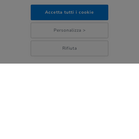
Training lenti a contatto
Accetta tutti i cookie
05:58
Prova lenti progressive
Personalizza >
Preventivo online
Rifiuta
Informazioni Legali
Condizioni di utilizzo
Modalità di pagamento
Spese e consegna per Italia e Estero
Tempi e modalità di consegna
Reso e Rimborso
Policy Privacy