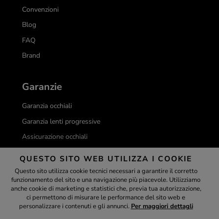
Convenzioni
Blog
FAQ
Brand
Garanzie
Garanzia occhiali
Garanzia lenti progressive
Assicurazione occhiali
Garanzia miglior prezzo
QUESTO SITO WEB UTILIZZA I COOKIE
Informativa prova lenti progressive
Questo sito utilizza cookie tecnici necessari a garantire il corretto
funzionamento del sito e una navigazione più piacevole. Utilizziamo
Assistente
anche cookie di marketing e statistici che, previa tua autorizzazione,
Servizi
ci permettono di misurare le performance del sito web e
personalizzare i contenuti e gli annunci.
Per maggiori dettagli
ottica-lux.it
Esame della vista gratuito