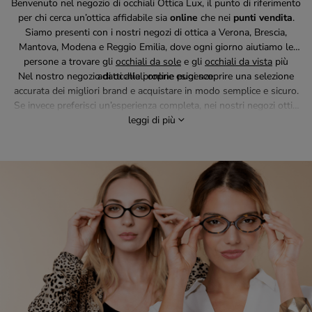
Benvenuto nel negozio di occhiali Ottica Lux, il punto di riferimento
per chi cerca un’ottica affidabile sia
online
che nei
punti vendita
.
Siamo presenti con i nostri negozi di ottica a Verona, Brescia,
Mantova, Modena e Reggio Emilia, dove ogni giorno aiutiamo le
persone a trovare gli
occhiali da sole
e gli
occhiali da vista
più
Nel nostro negozio di occhiali online puoi scoprire una selezione
adatti alle proprie esigenze.
accurata dei migliori brand e acquistare in modo semplice e sicuro.
Se invece preferisci un’esperienza completa, nei nostri negozi ottici
trovi consulenza professionale, tecnologie avanzate per la vista e
leggi di più
un’ampia gamma di montature per ogni stile.