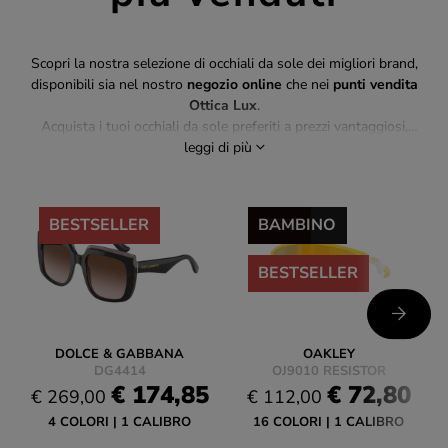
Scopri la nostra selezione di occhiali da sole dei migliori brand,
disponibili sia nel nostro
negozio online
che nei
punti vendita
Ottica Lux
.
Acquista i tuoi occhiali da sole preferiti a prezzi vantaggiosi,
scegliendo tra modelli di tendenza e grandi classici. Se non trovi
leggi di più
un modello online, vieni a provarlo direttamente in store con il
supporto dei nostri ottici.
-35%
BESTSELLER
-35%
BAMBINO
BESTSELLER
DOLCE & GABBANA
OAKLEY
DG4414
OJ9010 RESISTOR
€ 174,85
€ 72,80
€ 269,00
€ 112,00
4 COLORI
1 CALIBRO
16 COLORI
1 CALIBRO