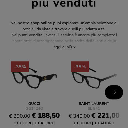
più venduti
Nel nostro
shop online
puoi esplorare un’ampia selezione di
occhiali da vista e trovare quelli più adatta a te.
Nei
punti vendita
, invece, il servizio è ancora più completo: i
nostri ottici ti accompagnano nella scelta delle lenti e della
montatura, partendo da un’analisi accurata della vista fino alla
leggi di più
realizzazione dell’occhiale perfetto.
Se cerchi un negozio di occhiali da vista affidabile e vicino a te,
Ottica Lux è la scelta giusta per unire qualità, consulenza e
-35%
-35%
convenienza.
GUCCI
SAINT LAURENT
GG1424O
SL 841
€ 188,50
€ 221,00
€ 290,00
€ 340,00
1 COLORI
1 CALIBRO
1 COLORI
1 CALIBRO