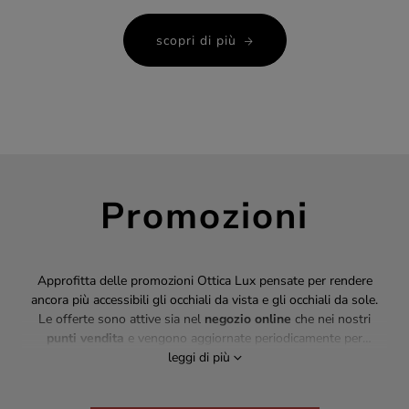
scopri di più
Promozioni
Approfitta delle promozioni Ottica Lux pensate per rendere
ancora più accessibili gli occhiali da vista e gli occhiali da sole.
Le offerte sono attive sia nel
negozio online
che nei nostri
punti vendita
e vengono aggiornate periodicamente per
garantirti sempre il miglior rapporto qualità-prezzo. Scopri tutte
leggi di più
le occasioni disponibili e trova la soluzione più adatta alle tue
esigenze.