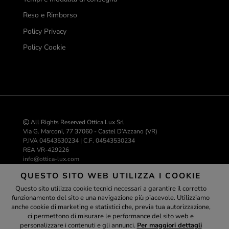
Reso e Rimborso
Policy Privacy
Policy Cookie
All Rights Reserved Ottica Lux Srl
Via G. Marconi, 77 37060 - Castel D’Azzano (VR)
P.IVA 04543530234 | C.F. 04543530234
REA VR-429226
info@ottica-lux.com
QUESTO SITO WEB UTILIZZA I COOKIE
Questo sito utilizza cookie tecnici necessari a garantire il corretto
Realizzazione e-commerce Colombo 3000
funzionamento del sito e una navigazione più piacevole. Utilizziamo
Assistente
anche cookie di marketing e statistici che, previa tua autorizzazione,
ci permettono di misurare le performance del sito web e
personalizzare i contenuti e gli annunci.
Per maggiori dettagli
ottica-lux.it