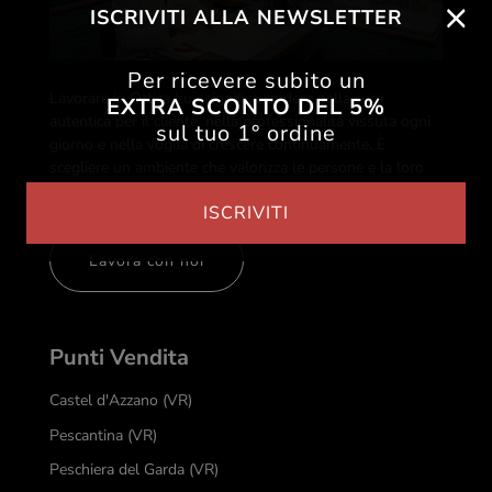
ISCRIVITI ALLA NEWSLETTER
Per ricevere subito un
Lavorare in Ottica Lux significa credere nella cura
EXTRA SCONTO DEL 5%
autentica per il cliente, nella professionalità vissuta ogni
sul tuo 1° ordine
giorno e nella voglia di crescere continuamente. È
scegliere un ambiente che valorizza le persone e la loro
passione.
ISCRIVITI
Lavora con noi
Punti Vendita
Castel d'Azzano (VR)
Pescantina (VR)
Peschiera del Garda (VR)