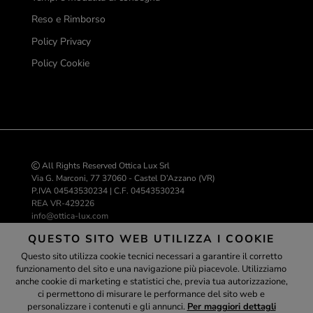
Reso e Rimborso
Policy Privacy
Policy Cookie
All Rights Reserved Ottica Lux Srl
Via G. Marconi, 77 37060 - Castel D’Azzano (VR)
P.IVA 04543530234 | C.F. 04543530234
REA VR-429226
info@ottica-lux.com
QUESTO SITO WEB UTILIZZA I COOKIE
Questo sito utilizza cookie tecnici necessari a garantire il corretto
Realizzazione e-commerce Colombo 3000
funzionamento del sito e una navigazione più piacevole. Utilizziamo
Assistente
anche cookie di marketing e statistici che, previa tua autorizzazione,
ci permettono di misurare le performance del sito web e
personalizzare i contenuti e gli annunci.
Per maggiori dettagli
ottica-lux.it