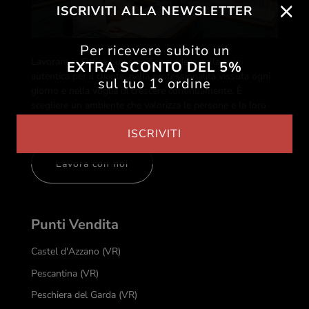
ISCRIVITI ALLA NEWSLETTER
Per ricevere subito un
Lavorare in Ottica Lux significa credere nella cura
EXTRA SCONTO DEL 5%
autentica per il cliente, nella professionalità vissuta ogni
sul tuo 1° ordine
giorno e nella voglia di crescere continuamente. È
scegliere un ambiente che valorizza le persone e la loro
passione.
ISCRIVITI
Lavora con noi
Punti Vendita
Castel d'Azzano (VR)
Pescantina (VR)
Peschiera del Garda (VR)