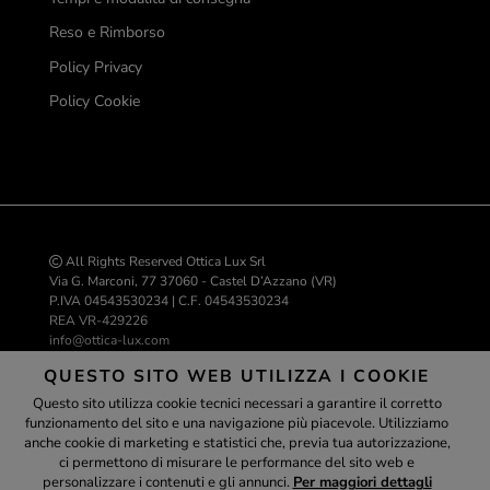
Reso e Rimborso
Policy Privacy
Policy Cookie
All Rights Reserved Ottica Lux Srl
Via G. Marconi, 77 37060 - Castel D’Azzano (VR)
P.IVA 04543530234 | C.F. 04543530234
REA VR-429226
info@ottica-lux.com
QUESTO SITO WEB UTILIZZA I COOKIE
Questo sito utilizza cookie tecnici necessari a garantire il corretto
Realizzazione e-commerce Colombo 3000
funzionamento del sito e una navigazione più piacevole. Utilizziamo
Assistente
anche cookie di marketing e statistici che, previa tua autorizzazione,
ci permettono di misurare le performance del sito web e
personalizzare i contenuti e gli annunci.
Per maggiori dettagli
ottica-lux.it