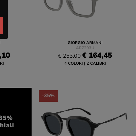
I
GIORGIO ARMANI
AR7293U
,10
€ 164,45
€ 253,00
RI
4 COLORI
2 CALIBRI
-35%
35%
hiali