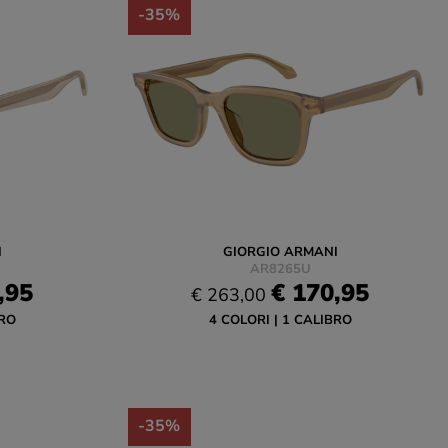
-35%
I
GIORGIO ARMANI
AR8265U
,95
€ 170,95
€ 263,00
RO
4 COLORI
1 CALIBRO
-35%