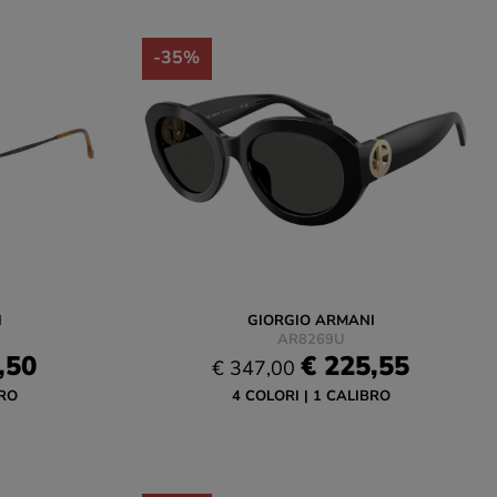
-35%
I
GIORGIO ARMANI
AR8269U
,50
€ 225,55
€ 347,00
RO
4 COLORI
1 CALIBRO