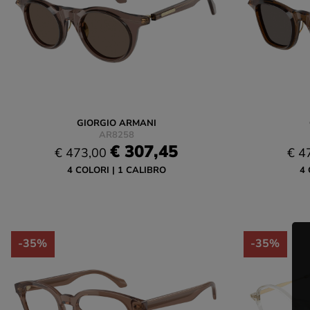
GIORGIO ARMANI
AR8258
€ 307,45
€ 473,00
€ 4
4 COLORI
1 CALIBRO
4 
-35%
-35%