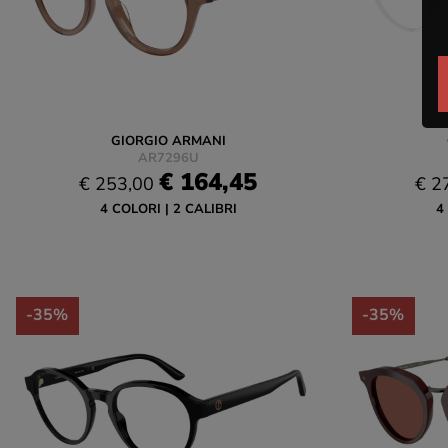
GIORGIO ARMANI
AR7296U
€ 164,45
€ 253,00
€ 2
4 COLORI
2 CALIBRI
4
-35%
-35%