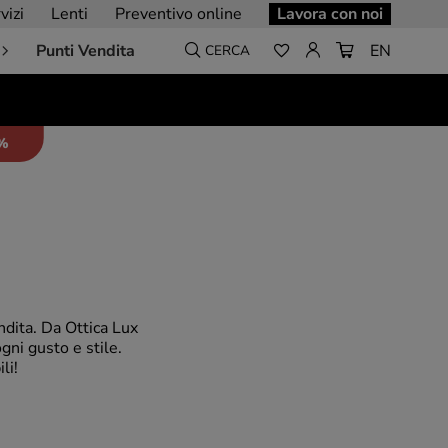
vizi
Lenti
Preventivo online
Lavora con noi
Punti Vendita
EN
CERCA
5%
endita. Da Ottica Lux
gni gusto e stile.
li!