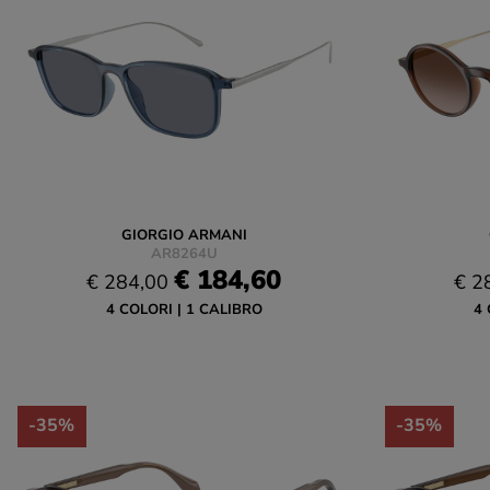
GIORGIO ARMANI
AR8264U
€ 184,60
€ 284,00
€ 2
4 COLORI
1 CALIBRO
4 
-35%
-35%