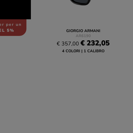
ter per un
EL 5%
GIORGIO ARMANI
AR6190
€ 232,05
€ 357,00
4 COLORI
1 CALIBRO