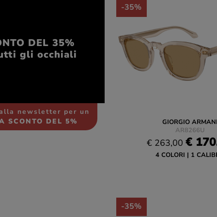
-35%
ONTO DEL 35%
utti gli occhiali
 alla newsletter per un
A SCONTO DEL 5%
GIORGIO ARMAN
AR8266U
€ 170
€ 263,00
4 COLORI
1 CALIB
-35%