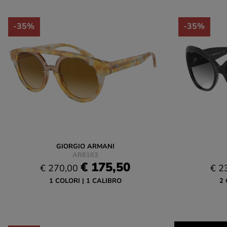
-35%
-35%
GIORGIO ARMANI
AR8163
€ 175,50
€ 270,00
€ 2
1 COLORI
1 CALIBRO
2 