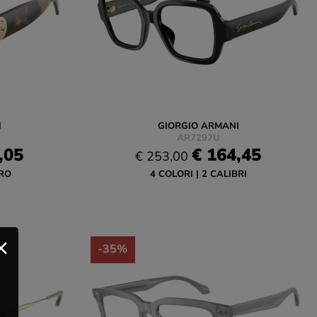
I
GIORGIO ARMANI
AR7297U
,05
€ 164,45
€ 253,00
RO
4 COLORI
2 CALIBRI
-35%