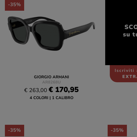
-35%
SC
su t
Iscriviti
EXTR
GIORGIO ARMANI
AR8268U
€ 170,95
€ 263,00
4 COLORI
1 CALIBRO
-35%
-35%