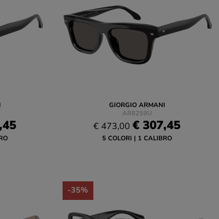
I
GIORGIO ARMANI
AR8259U
,45
€ 307,45
€ 473,00
RO
5 COLORI
1 CALIBRO
-35%