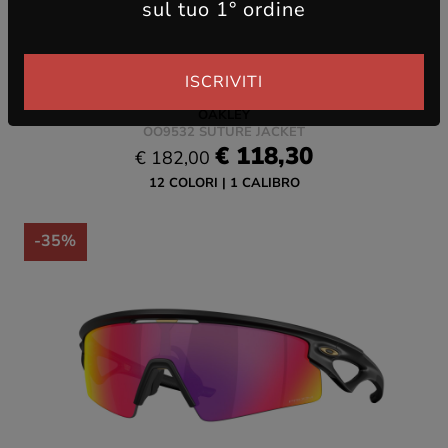
sul tuo 1° ordine
ISCRIVITI
OAKLEY
OO9532 SUTURE JACKET
€ 118,30
€ 182,00
12 COLORI
1 CALIBRO
-35%