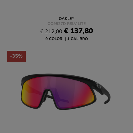
OAKLEY
OO9527D RSLV LITE
€ 137,80
€ 212,00
9 COLORI
1 CALIBRO
-35%