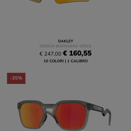
OAKLEY
OO9534 BISPHAERA SPEED
€ 160,55
€ 247,00
10 COLORI
1 CALIBRO
-35%