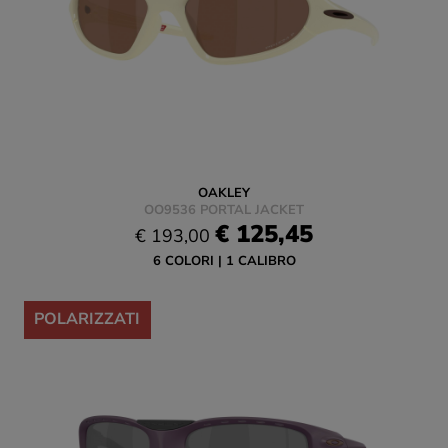
OAKLEY
OO9536 PORTAL JACKET
€ 125,45
€ 193,00
6 COLORI
1 CALIBRO
-35%
POLARIZZATI