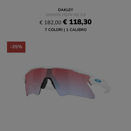
OAKLEY
OO9555 HSTN SQ 2.0
€ 118,30
€ 182,00
7 COLORI
1 CALIBRO
-35%