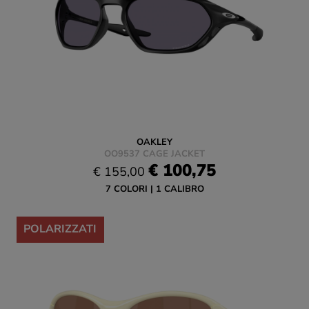
OAKLEY
OO9537 CAGE JACKET
€ 100,75
€ 155,00
7 COLORI
1 CALIBRO
-35%
POLARIZZATI