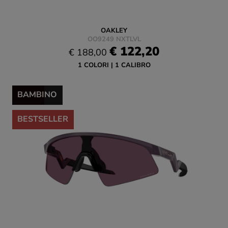
OAKLEY
OO9249 NXTLVL
€ 122,20
€ 188,00
1 COLORI
1 CALIBRO
-35%
BAMBINO
BESTSELLER