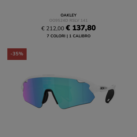
OAKLEY
OO9524D RSLV 141
€ 137,80
€ 212,00
7 COLORI
1 CALIBRO
-35%