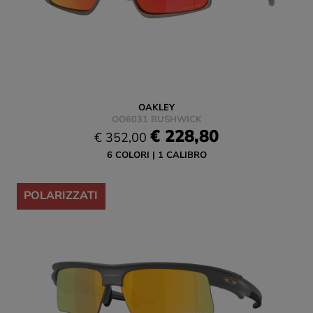
OAKLEY
OO6031 BUSHWICK
€ 228,80
€ 352,00
6 COLORI
1 CALIBRO
-35%
POLARIZZATI