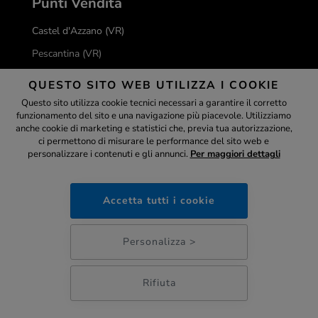
Punti Vendita
Castel d'Azzano (VR)
Pescantina (VR)
Peschiera del Garda (VR)
QUESTO SITO WEB UTILIZZA I COOKIE
Valeggio sul Mincio (VR)
Questo sito utilizza cookie tecnici necessari a garantire il corretto
funzionamento del sito e una navigazione più piacevole. Utilizziamo
Verona
Assistente
anche cookie di marketing e statistici che, previa tua autorizzazione,
ci permettono di misurare le performance del sito web e
Villafranca di Verona (VR)
personalizzare i contenuti e gli annunci.
Per maggiori dettagli
ottica-lux.it
Castiglione delle Stiviere (MN)
San Giorgio Bigarello (MN)
Accetta tutti i cookie
Romano di Lombardia (BG)
11:39
Concesio (BS)
Personalizza >
Desenzano del Garda (BS)
Erbusco (BS)
Rifiuta
Manerba del Garda (BS)