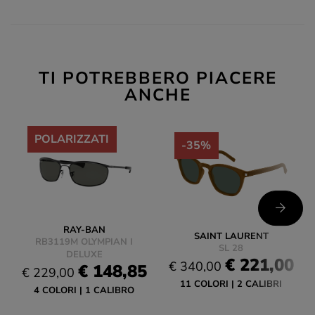
TI POTREBBERO PIACERE
ANCHE
-35%
POLARIZZATI
-35%
RAY-BAN
SAINT LAURENT
RB3119M OLYMPIAN I
SL 28
DELUXE
€ 221,00
€ 340,00
€ 148,85
€ 229,00
11 COLORI
2 CALIBRI
4 COLORI
1 CALIBRO