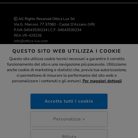
All Rights Reserved Ottica Lux Srl
Via G. Marconi, 77 37060 - Castel D’Azzano (VR)
P.IVA 04543530234 | C.F. 04543530234
REA VR-429226
info@ottica-lux.com
QUESTO SITO WEB UTILIZZA I COOKIE
Questo sito utilizza cookie tecnici necessari a garantire il corretto
Realizzazione e-commerce Colombo 3000
funzionamento del sito e una navigazione più piacevole. Utilizziamo
Assistente
anche cookie di marketing e statistici che, previa tua autorizzazione,
ci permettono di misurare le performance del sito web e
personalizzare i contenuti e gli annunci.
Per maggiori dettagli
ottica-lux.it
PAGAMENTI SICURI
Accetta tutti i cookie
06:04
Personalizza >
Rifiuta