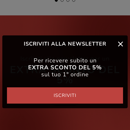
ISCRIVITI ALLA NEWSLETTER
Iscriviti alla newsletter per un
Per ricevere subito un
EXTRA SCONTO DEL
EXTRA SCONTO DEL 5%
sul tuo 1° ordine
5%
ISCRIVITI
Iscriviti