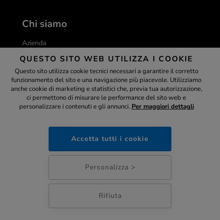
Chi siamo
Azienda
QUESTO SITO WEB UTILIZZA I COOKIE
Lavora con noi
Questo sito utilizza cookie tecnici necessari a garantire il corretto
Convenzioni
funzionamento del sito e una navigazione più piacevole. Utilizziamo
Assistente
anche cookie di marketing e statistici che, previa tua autorizzazione,
Blog
ci permettono di misurare le performance del sito web e
FAQ
personalizzare i contenuti e gli annunci.
Per maggiori dettagli
ottica-lux.it
Brand
Accetta tutti i cookie
09:37
Garanzie
Personalizza >
Garanzia occhiali
Garanzia lenti progressive
Rifiuta
Assicurazione occhiali
Garanzia miglior prezzo