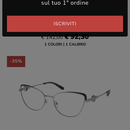
sul tuo 1° ordine
ISCRIVITI
MICHAEL KORS
MK3059 MONTEROSSO
€ 92,30
€ 142,00
1 COLORI
1 CALIBRO
-35%