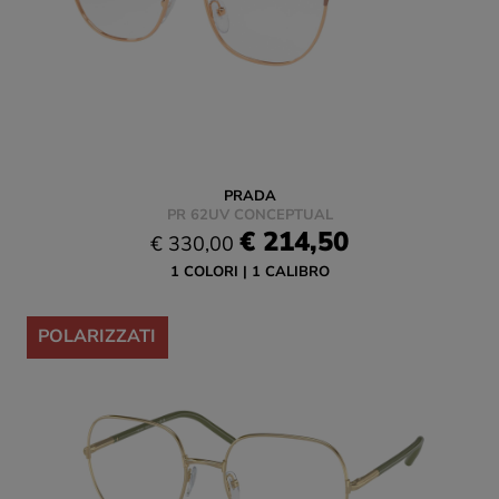
PRADA
PR 62UV CONCEPTUAL
€ 214,50
€ 330,00
1 COLORI
1 CALIBRO
-35%
POLARIZZATI