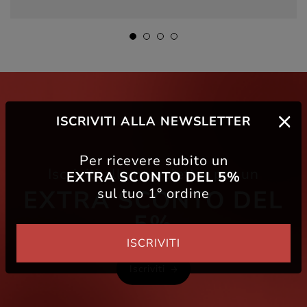
ISCRIVITI ALLA NEWSLETTER
Per ricevere subito un
Iscriviti alla newsletter per un
EXTRA SCONTO DEL 5%
sul tuo 1° ordine
EXTRA SCONTO DEL
5%
ISCRIVITI
Iscriviti