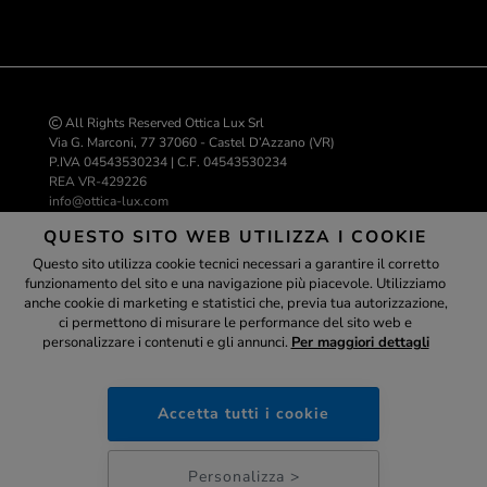
All Rights Reserved Ottica Lux Srl
Via G. Marconi, 77 37060 - Castel D’Azzano (VR)
P.IVA 04543530234 | C.F. 04543530234
REA VR-429226
info@ottica-lux.com
QUESTO SITO WEB UTILIZZA I COOKIE
Questo sito utilizza cookie tecnici necessari a garantire il corretto
Realizzazione e-commerce Colombo 3000
funzionamento del sito e una navigazione più piacevole. Utilizziamo
Assistente
anche cookie di marketing e statistici che, previa tua autorizzazione,
ci permettono di misurare le performance del sito web e
personalizzare i contenuti e gli annunci.
Per maggiori dettagli
ottica-lux.it
PAGAMENTI SICURI
Accetta tutti i cookie
01:00
Personalizza >