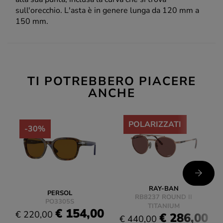
sull'orecchio. L'asta è in genere lunga da 120 mm a
150 mm.
TI POTREBBERO PIACERE
ANCHE
-35%
POLARIZZATI
-30%
RAY-BAN
PERSOL
RB8237 ROUND II
PO3305S
TITANIUM
€ 154,00
€ 220,00
€ 286,00
€ 440,00