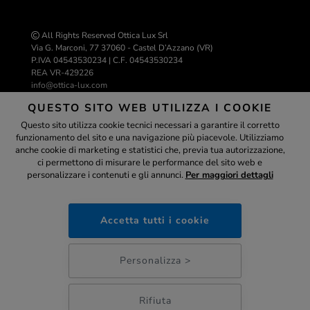
All Rights Reserved Ottica Lux Srl
Via G. Marconi, 77 37060 - Castel D’Azzano (VR)
P.IVA 04543530234 | C.F. 04543530234
REA VR-429226
info@ottica-lux.com
QUESTO SITO WEB UTILIZZA I COOKIE
Questo sito utilizza cookie tecnici necessari a garantire il corretto
Realizzazione e-commerce Colombo 3000
funzionamento del sito e una navigazione più piacevole. Utilizziamo
Assistente
anche cookie di marketing e statistici che, previa tua autorizzazione,
ci permettono di misurare le performance del sito web e
personalizzare i contenuti e gli annunci.
Per maggiori dettagli
ottica-lux.it
PAGAMENTI SICURI
Accetta tutti i cookie
15:03
Personalizza >
Rifiuta