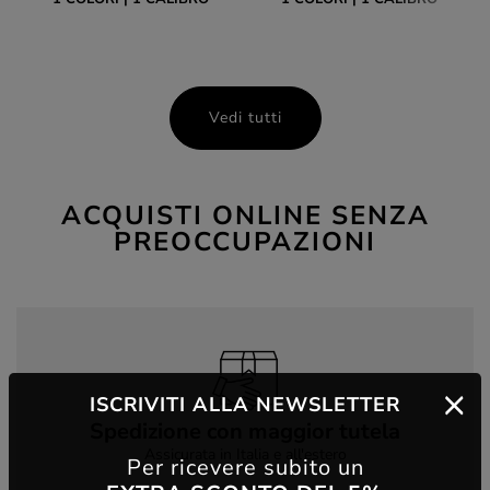
Vedi tutti
ACQUISTI ONLINE SENZA
PREOCCUPAZIONI
ISCRIVITI ALLA NEWSLETTER
Spedizione con maggior tutela
Assicurata in Italia e all'estero
Per ricevere subito un