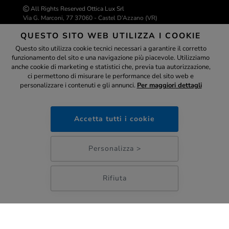
All Rights Reserved Ottica Lux Srl
Via G. Marconi, 77 37060 - Castel D’Azzano (VR)
P.IVA 04543530234 | C.F. 04543530234
QUESTO SITO WEB UTILIZZA I COOKIE
REA VR-429226
info@ottica-lux.com
Questo sito utilizza cookie tecnici necessari a garantire il corretto
funzionamento del sito e una navigazione più piacevole. Utilizziamo
Assistente
anche cookie di marketing e statistici che, previa tua autorizzazione,
ci permettono di misurare le performance del sito web e
Realizzazione e-commerce Colombo 3000
personalizzare i contenuti e gli annunci.
Per maggiori dettagli
ottica-lux.it
Accetta tutti i cookie
PAGAMENTI SICURI
19:09
Personalizza >
Rifiuta
;