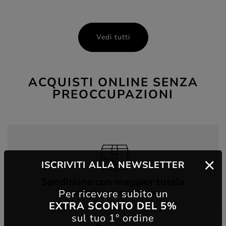
Vedi tutti
ACQUISTI ONLINE SENZA
PREOCCUPAZIONI
ISCRIVITI ALLA NEWSLETTER
Spedizione con maggior tutela
Per ricevere subito un
Assicurata in Italia e all'estero
EXTRA SCONTO DEL 5%
sul tuo 1° ordine