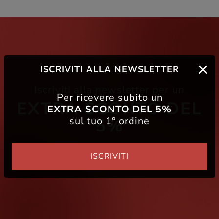
ISCRIVITI ALLA NEWSLETTER
Iscriviti alla newsletter per un
Per ricevere subito un
EXTRA SCONTO DEL
EXTRA SCONTO DEL 5%
sul tuo 1° ordine
5%
ISCRIVITI
Iscriviti