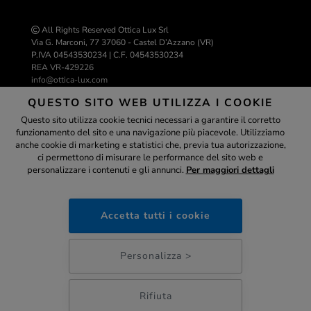
All Rights Reserved Ottica Lux Srl
Via G. Marconi, 77 37060 - Castel D’Azzano (VR)
P.IVA 04543530234 | C.F. 04543530234
REA VR-429226
info@ottica-lux.com
QUESTO SITO WEB UTILIZZA I COOKIE
Questo sito utilizza cookie tecnici necessari a garantire il corretto
Realizzazione e-commerce Colombo 3000
funzionamento del sito e una navigazione più piacevole. Utilizziamo
Assistente
anche cookie di marketing e statistici che, previa tua autorizzazione,
ci permettono di misurare le performance del sito web e
personalizzare i contenuti e gli annunci.
Per maggiori dettagli
ottica-lux.it
PAGAMENTI SICURI
Accetta tutti i cookie
21:27
Personalizza >
Rifiuta