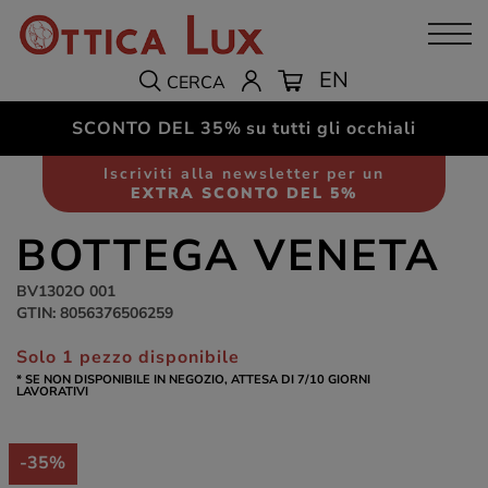
EN
CERCA
SCONTO DEL 35%
su tutti gli occhiali
Occhiali da vista
Unisex
Iscriviti alla newsletter per un
EXTRA SCONTO DEL 5%
BOTTEGA VENETA
BV1302O 001
GTIN: 8056376506259
Solo 1 pezzo disponibile
* SE NON DISPONIBILE IN NEGOZIO, ATTESA DI 7/10 GIORNI
LAVORATIVI
-35%