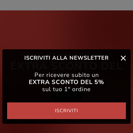
Iscriviti alla newsletter per un
ISCRIVITI ALLA NEWSLETTER
EXTRA SCONTO DEL
5%
Per ricevere subito un
EXTRA SCONTO DEL 5%
sul tuo 1° ordine
Iscriviti
ISCRIVITI