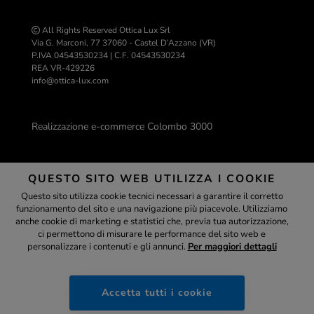
All Rights Reserved Ottica Lux Srl
Via G. Marconi, 77 37060 - Castel D’Azzano (VR)
P.IVA 04543530234 | C.F. 04543530234
REA VR-429226
info@ottica-lux.com
Realizzazione e-commerce Colombo 3000
QUESTO SITO WEB UTILIZZA I COOKIE
PAGAMENTI SICURI
Questo sito utilizza cookie tecnici necessari a garantire il corretto
funzionamento del sito e una navigazione più piacevole. Utilizziamo
Assistente
anche cookie di marketing e statistici che, previa tua autorizzazione,
ci permettono di misurare le performance del sito web e
personalizzare i contenuti e gli annunci.
Per maggiori dettagli
ottica-lux.it
Accetta tutti i cookie
07:37