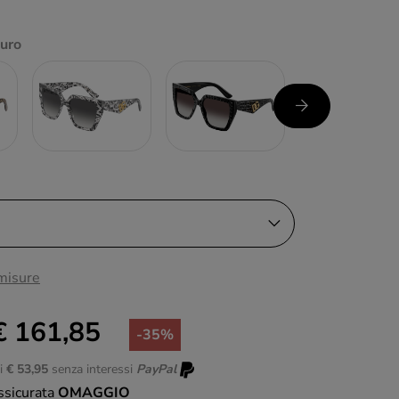
curo
 misure
€ 161,85
-35%
di
€ 53,95
senza interessi
PayPal
ssicurata
OMAGGIO