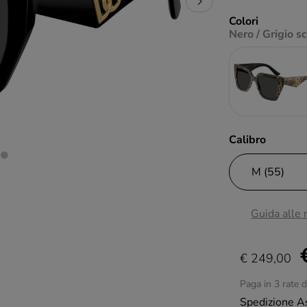
Colori
Nero / Grigio s
Calibro
Guida alle
€ 249,00
Paga in 3 rate 
Spedizione A