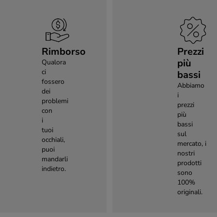
Rimborso
Prezzi
più
Qualora
ci
bassi
fossero
Abbiamo
dei
i
problemi
prezzi
con
più
i
bassi
tuoi
sul
occhiali,
mercato, i
puoi
nostri
mandarli
prodotti
indietro.
sono
100%
originali.