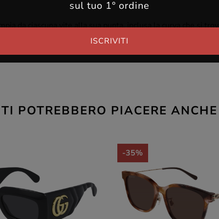
sul tuo 1° ordine
ia da ciascuna vite alla sua punta, inclusa la curva che si trova
50 mm.
ISCRIVITI
TI POTREBBERO PIACERE ANCHE
-35%