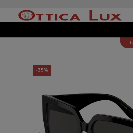
I
-35%