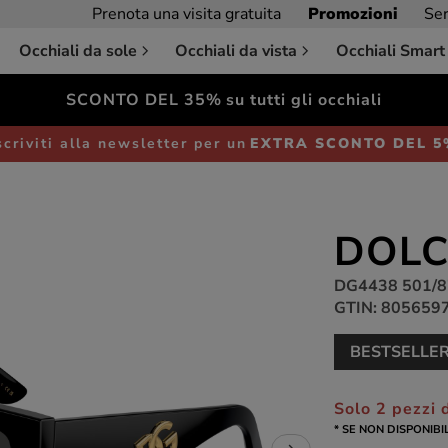
Prenota una visita gratuita
Promozioni
Ser
Occhiali da sole
Occhiali da vista
Occhiali Smart
SCONTO DEL 35%
su tutti gli occhiali
Occhiali da sole
Donna
scriviti alla newsletter per un
EXTRA SCONTO DEL 
DOLC
DG4438 501/8
GTIN: 805659
BESTSELLE
Solo 2 pezzi d
* SE NON DISPONIBI