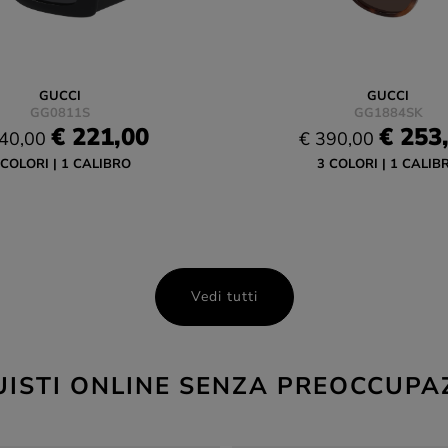
GUCCI
GUCCI
GG0811S
GG1884SK
€ 221,00
€ 253
40,00
€ 390,00
 COLORI
1 CALIBRO
3 COLORI
1 CALIB
Vedi tutti
ISTI ONLINE SENZA PREOCCUPA