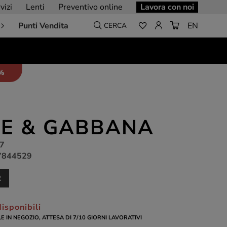
vizi
Lenti
Preventivo online
Lavora con noi
Punti Vendita
EN
CERCA
5%
E & GABBANA
7
7844529
R
isponibili
LE IN NEGOZIO, ATTESA DI 7/10 GIORNI LAVORATIVI