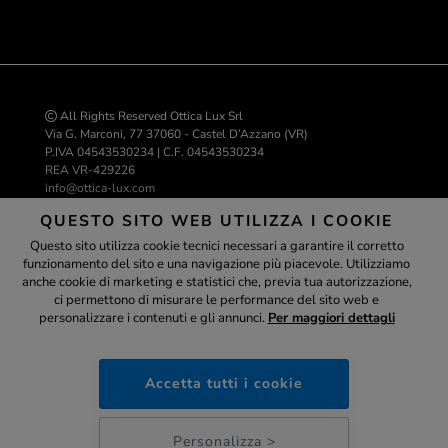
All Rights Reserved Ottica Lux Srl
Via G. Marconi, 77 37060 - Castel D’Azzano (VR)
P.IVA 04543530234 | C.F. 04543530234
REA VR-429226
info@ottica-lux.com
QUESTO SITO WEB UTILIZZA I COOKIE
Questo sito utilizza cookie tecnici necessari a garantire il corretto
Realizzazione e-commerce Colombo 3000
funzionamento del sito e una navigazione più piacevole. Utilizziamo
Assistente
anche cookie di marketing e statistici che, previa tua autorizzazione,
ci permettono di misurare le performance del sito web e
personalizzare i contenuti e gli annunci.
Per maggiori dettagli
ottica-lux.it
PAGAMENTI SICURI
Accetta tutti i cookie
16:48
Personalizza >