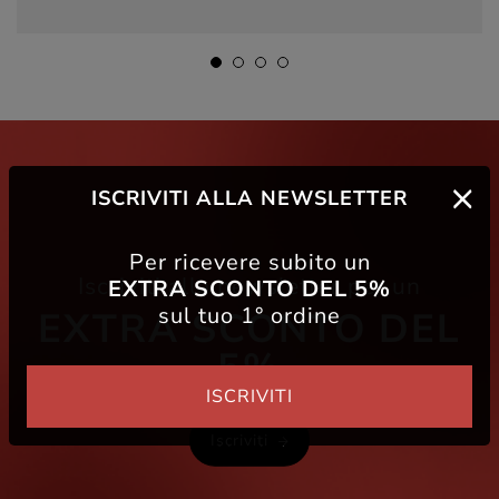
ISCRIVITI ALLA NEWSLETTER
Per ricevere subito un
Iscriviti alla newsletter per un
EXTRA SCONTO DEL 5%
sul tuo 1° ordine
EXTRA SCONTO DEL
5%
ISCRIVITI
Iscriviti