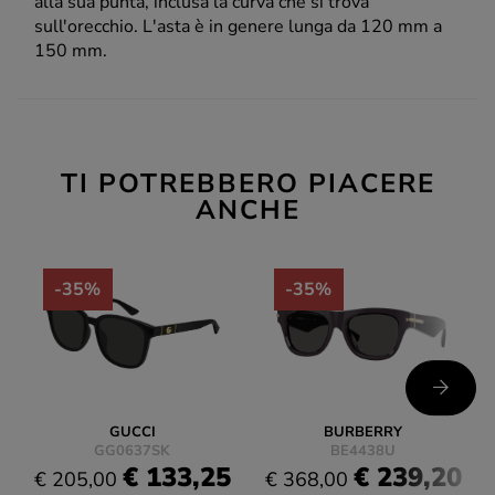
alla sua punta, inclusa la curva che si trova
sull'orecchio. L'asta è in genere lunga da 120 mm a
150 mm.
TI POTREBBERO PIACERE
ANCHE
-35%
-35%
GUCCI
BURBERRY
GG0637SK
BE4438U
€ 133,25
€ 239,20
€ 205,00
€ 368,00