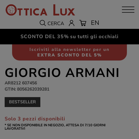
EN
CERCA
SCONTO DEL 35%
su tutti gli occhiali
Occhiali da sole
Uomo
Iscriviti alla newsletter per un
EXTRA SCONTO DEL 5%
GIORGIO ARMANI
AR8212 607456
GTIN: 8056262039281
BESTSELLER
Solo 3 pezzi disponibili
* SE NON DISPONIBILE IN NEGOZIO, ATTESA DI 7/10 GIORNI
LAVORATIVI