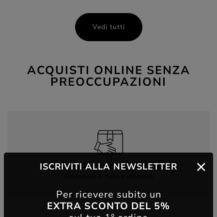
Vedi tutti
ACQUISTI ONLINE SENZA
PREOCCUPAZIONI
Spedizione con maggior tutela
ISCRIVITI ALLA NEWSLETTER
Assicurata in Italia e all'estero
Per ricevere subito un
EXTRA SCONTO DEL 5%