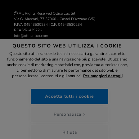
All Rights Reserved Ottica Lux Srl
Via G. Marconi, 77 37060 - Castel D’Azzano (VR)
P.IVA 04543530234 | C.F. 04543530234
REA VR-429226
info@ottica-lux.com
QUESTO SITO WEB UTILIZZA I COOKIE
Questo sito utilizza cookie tecnici necessari a garantire il corretto
Realizzazione e-commerce Colombo 3000
funzionamento del sito e una navigazione più piacevole. Utilizziamo
Assistente
anche cookie di marketing e statistici che, previa tua autorizzazione,
ci permettono di misurare le performance del sito web e
personalizzare i contenuti e gli annunci.
Per maggiori dettagli
ottica-lux.it
PAGAMENTI SICURI
Accetta tutti i cookie
05:43
Personalizza >
Rifiuta