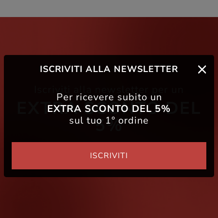
ISCRIVITI ALLA NEWSLETTER
Iscriviti alla newsletter per un
Per ricevere subito un
EXTRA SCONTO DEL
EXTRA SCONTO DEL 5%
sul tuo 1° ordine
5%
ISCRIVITI
Iscriviti