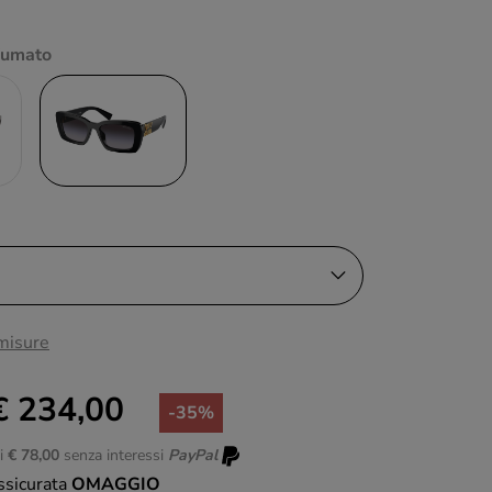
Sfumato
 misure
€ 234,00
-35%
di
€ 78,00
senza interessi
PayPal
ssicurata
OMAGGIO