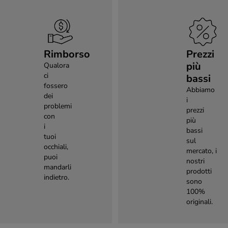
Rimborso
Prezzi
più
Qualora
ci
bassi
fossero
Abbiamo
dei
i
problemi
prezzi
con
più
i
bassi
tuoi
sul
occhiali,
mercato, i
puoi
nostri
mandarli
prodotti
indietro.
sono
100%
originali.