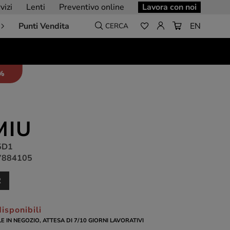
vizi
Lenti
Preventivo online
Lavora con noi
Punti Vendita
EN
CERCA
5%
MIU
5D1
7884105
R
isponibili
LE IN NEGOZIO, ATTESA DI 7/10 GIORNI LAVORATIVI