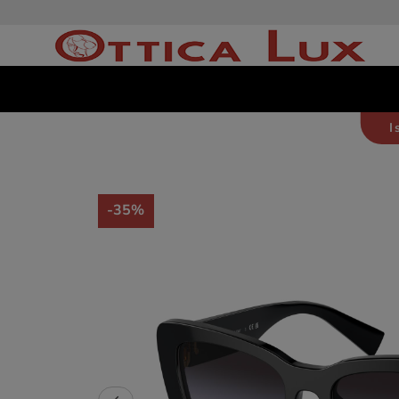
I
-35%