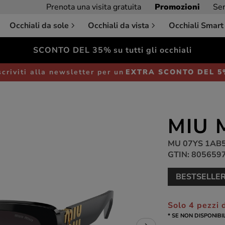
Prenota una visita gratuita
Promozioni
Ser
Occhiali da sole
Occhiali da vista
Occhiali Smart
SCONTO DEL 35%
su tutti gli occhiali
Occhiali da sole
Donna
scriviti alla newsletter per un
EXTRA SCONTO DEL 
MIU 
MU 07YS 1AB
GTIN: 805659
BESTSELLE
Solo 4 pezzi d
* SE NON DISPONIBI