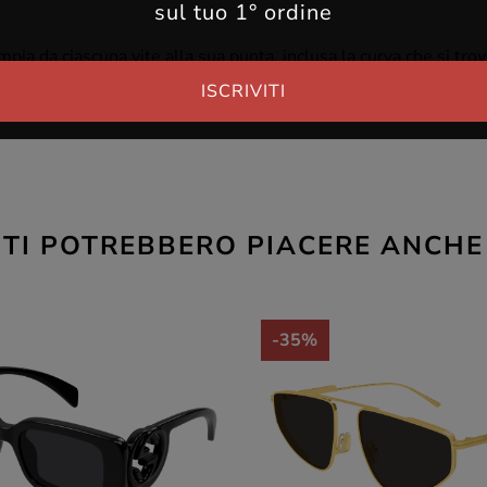
sul tuo 1° ordine
ia da ciascuna vite alla sua punta, inclusa la curva che si trova
50 mm.
ISCRIVITI
TI POTREBBERO PIACERE ANCHE
-35%