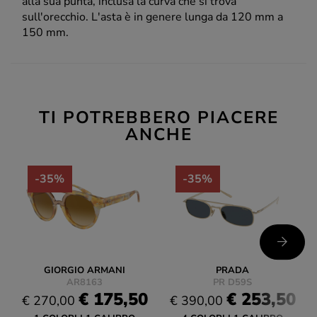
alla sua punta, inclusa la curva che si trova
sull'orecchio. L'asta è in genere lunga da 120 mm a
150 mm.
TI POTREBBERO PIACERE
ANCHE
-35%
-35%
GIORGIO ARMANI
PRADA
AR8163
PR D59S
€ 175,50
€ 253,50
€ 270,00
€ 390,00