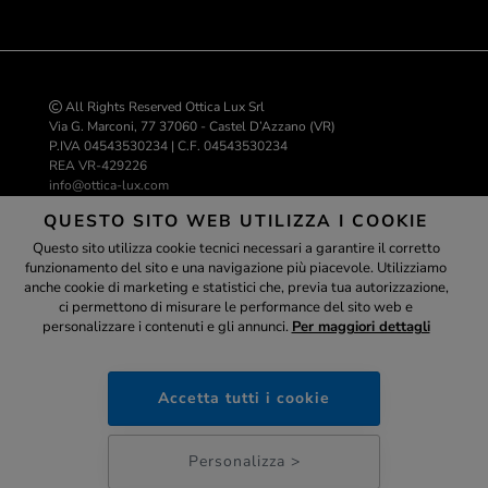
All Rights Reserved Ottica Lux Srl
Via G. Marconi, 77 37060 - Castel D’Azzano (VR)
P.IVA 04543530234 | C.F. 04543530234
REA VR-429226
info@ottica-lux.com
QUESTO SITO WEB UTILIZZA I COOKIE
Questo sito utilizza cookie tecnici necessari a garantire il corretto
Realizzazione e-commerce Colombo 3000
funzionamento del sito e una navigazione più piacevole. Utilizziamo
Assistente
anche cookie di marketing e statistici che, previa tua autorizzazione,
ci permettono di misurare le performance del sito web e
personalizzare i contenuti e gli annunci.
Per maggiori dettagli
ottica-lux.it
PAGAMENTI SICURI
Accetta tutti i cookie
10:14
Personalizza >