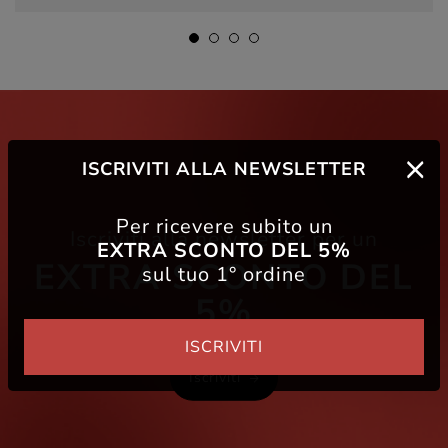
ISCRIVITI ALLA NEWSLETTER
Per ricevere subito un
Iscriviti alla newsletter per un
EXTRA SCONTO DEL 5%
EXTRA SCONTO DEL
sul tuo 1° ordine
5%
ISCRIVITI
Iscriviti