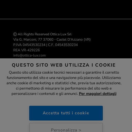
All Rights Reserved Ottica Lux Srl
Via G. Marconi, 77 37060 - Castel D’Azzano (VR)
P.IVA 04543530234 | C.F. 04543530234
REA VR-429226
info@ottica-lux.com
QUESTO SITO WEB UTILIZZA I COOKIE
Questo sito utilizza cookie tecnici necessari a garantire il corretto
Realizzazione e-commerce Colombo 3000
funzionamento del sito e una navigazione più piacevole. Utilizziamo
Assistente
anche cookie di marketing e statistici che, previa tua autorizzazione,
ci permettono di misurare le performance del sito web e
personalizzare i contenuti e gli annunci.
Per maggiori dettagli
ottica-lux.it
PAGAMENTI SICURI
Accetta tutti i cookie
05:09
Personalizza >