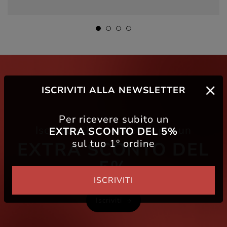
ISCRIVITI ALLA NEWSLETTER
Per ricevere subito un
Iscriviti alla newsletter per un
EXTRA SCONTO DEL 5%
sul tuo 1° ordine
EXTRA SCONTO DEL
5%
ISCRIVITI
Iscriviti