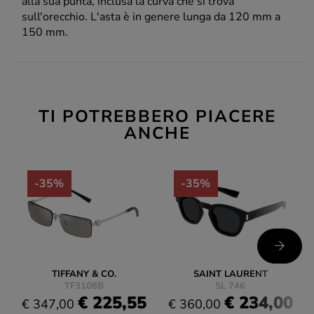
alla sua punta, inclusa la curva che si trova
sull'orecchio. L'asta è in genere lunga da 120 mm a
150 mm.
TI POTREBBERO PIACERE
ANCHE
-35%
-35%
TIFFANY & CO.
SAINT LAURENT
TF3108B
SL 746
€ 225,55
€ 234,00
€ 347,00
€ 360,00