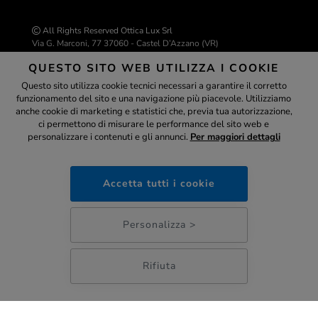
All Rights Reserved Ottica Lux Srl
Via G. Marconi, 77 37060 - Castel D’Azzano (VR)
P.IVA 04543530234 | C.F. 04543530234
QUESTO SITO WEB UTILIZZA I COOKIE
REA VR-429226
info@ottica-lux.com
Questo sito utilizza cookie tecnici necessari a garantire il corretto
funzionamento del sito e una navigazione più piacevole. Utilizziamo
Assistente
anche cookie di marketing e statistici che, previa tua autorizzazione,
ci permettono di misurare le performance del sito web e
Realizzazione e-commerce Colombo 3000
personalizzare i contenuti e gli annunci.
Per maggiori dettagli
ottica-lux.it
Accetta tutti i cookie
PAGAMENTI SICURI
08:23
Personalizza >
Rifiuta