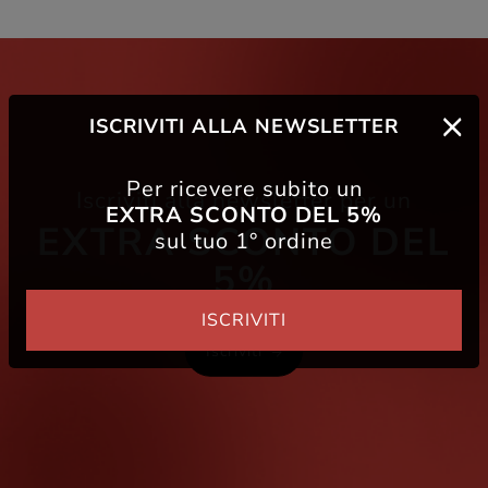
ISCRIVITI ALLA NEWSLETTER
Per ricevere subito un
Iscriviti alla newsletter per un
EXTRA SCONTO DEL 5%
EXTRA SCONTO DEL
sul tuo 1° ordine
5%
ISCRIVITI
Iscriviti