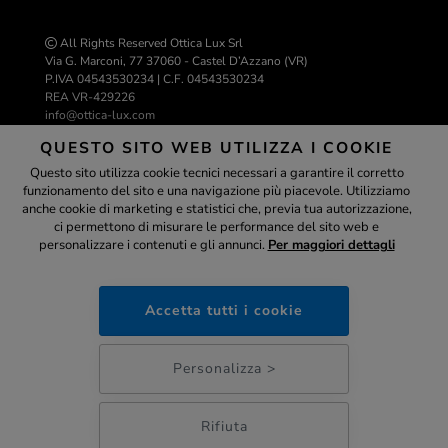
All Rights Reserved Ottica Lux Srl
Via G. Marconi, 77 37060 - Castel D’Azzano (VR)
P.IVA 04543530234 | C.F. 04543530234
REA VR-429226
info@ottica-lux.com
QUESTO SITO WEB UTILIZZA I COOKIE
Questo sito utilizza cookie tecnici necessari a garantire il corretto
Realizzazione e-commerce Colombo 3000
funzionamento del sito e una navigazione più piacevole. Utilizziamo
Assistente
anche cookie di marketing e statistici che, previa tua autorizzazione,
ci permettono di misurare le performance del sito web e
personalizzare i contenuti e gli annunci.
Per maggiori dettagli
ottica-lux.it
PAGAMENTI SICURI
Accetta tutti i cookie
03:56
Personalizza >
Rifiuta