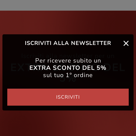
ISCRIVITI ALLA NEWSLETTER
Iscriviti alla newsletter per un
Per ricevere subito un
EXTRA SCONTO DEL
EXTRA SCONTO DEL 5%
sul tuo 1° ordine
5%
ISCRIVITI
Iscriviti