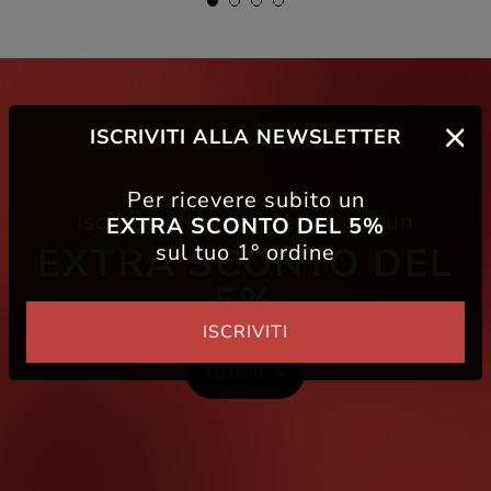
ISCRIVITI ALLA NEWSLETTER
Per ricevere subito un
Iscriviti alla newsletter per un
EXTRA SCONTO DEL 5%
sul tuo 1° ordine
EXTRA SCONTO DEL
5%
ISCRIVITI
Iscriviti