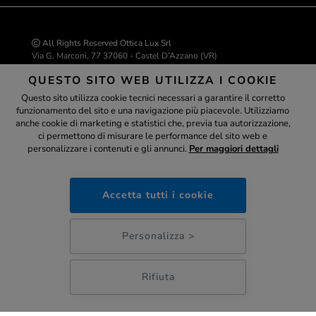
All Rights Reserved Ottica Lux Srl
Via G. Marconi, 77 37060 - Castel D’Azzano (VR)
P.IVA 04543530234 | C.F. 04543530234
QUESTO SITO WEB UTILIZZA I COOKIE
REA VR-429226
info@ottica-lux.com
Questo sito utilizza cookie tecnici necessari a garantire il corretto
funzionamento del sito e una navigazione più piacevole. Utilizziamo
Assistente
anche cookie di marketing e statistici che, previa tua autorizzazione,
ci permettono di misurare le performance del sito web e
Realizzazione e-commerce Colombo 3000
personalizzare i contenuti e gli annunci.
Per maggiori dettagli
ottica-lux.it
Accetta tutti i cookie
PAGAMENTI SICURI
07:37
Personalizza >
Rifiuta