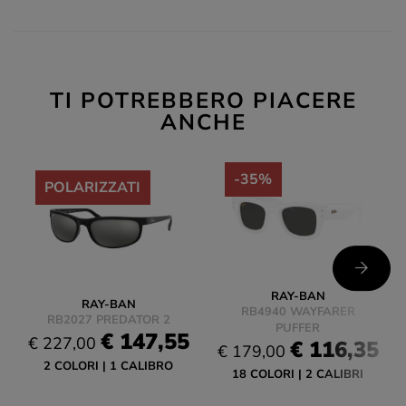
TI POTREBBERO PIACERE
ANCHE
-35%
-35%
POLARIZZATI
RAY-BAN
RAY-BAN
RB4940 WAYFARER
RB2027 PREDATOR 2
PUFFER
€ 147,55
€ 227,00
€ 116,35
€ 179,00
2 COLORI
1 CALIBRO
18 COLORI
2 CALIBRI