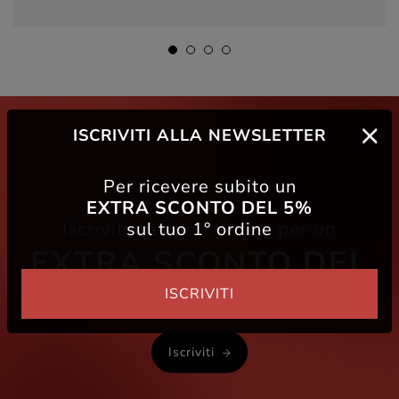
ISCRIVITI ALLA NEWSLETTER
Per ricevere subito un
EXTRA SCONTO DEL 5%
Iscriviti alla newsletter per un
sul tuo 1° ordine
EXTRA SCONTO DEL
5%
ISCRIVITI
Iscriviti