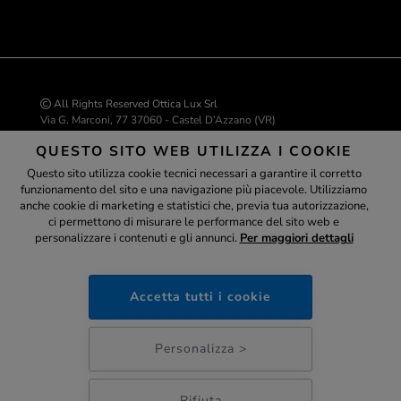
All Rights Reserved Ottica Lux Srl
Via G. Marconi, 77 37060 - Castel D’Azzano (VR)
P.IVA 04543530234 | C.F. 04543530234
QUESTO SITO WEB UTILIZZA I COOKIE
REA VR-429226
info@ottica-lux.com
Questo sito utilizza cookie tecnici necessari a garantire il corretto
funzionamento del sito e una navigazione più piacevole. Utilizziamo
Assistente
anche cookie di marketing e statistici che, previa tua autorizzazione,
ci permettono di misurare le performance del sito web e
Realizzazione e-commerce Colombo 3000
personalizzare i contenuti e gli annunci.
Per maggiori dettagli
ottica-lux.it
Accetta tutti i cookie
PAGAMENTI SICURI
12:26
Personalizza >
Rifiuta