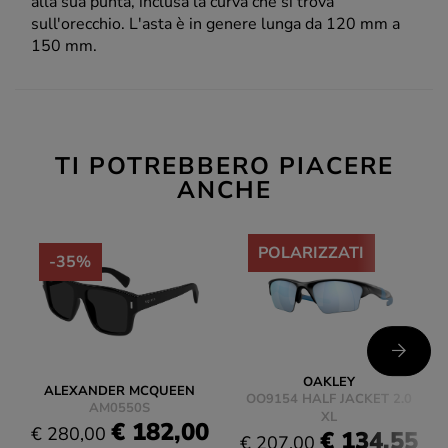
alla sua punta, inclusa la curva che si trova
sull'orecchio. L'asta è in genere lunga da 120 mm a
150 mm.
TI POTREBBERO PIACERE
ANCHE
-35%
POLARIZZATI
-35%
OAKLEY
ALEXANDER MCQUEEN
OO9154 HALF JACKET 2.0
AM0550S
XL
€ 182,00
€ 280,00
€ 134,55
€ 207,00