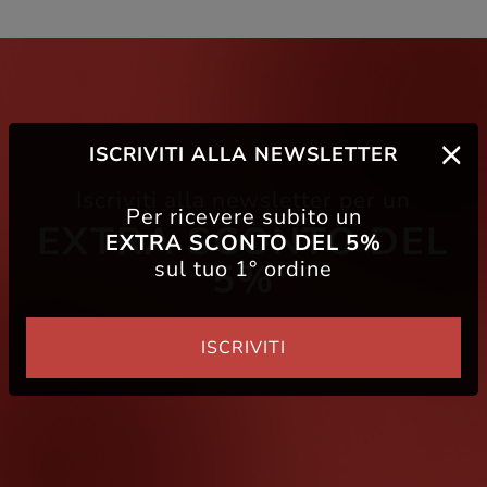
ISCRIVITI ALLA NEWSLETTER
Iscriviti alla newsletter per un
Per ricevere subito un
EXTRA SCONTO DEL
EXTRA SCONTO DEL 5%
sul tuo 1° ordine
5%
ISCRIVITI
Iscriviti