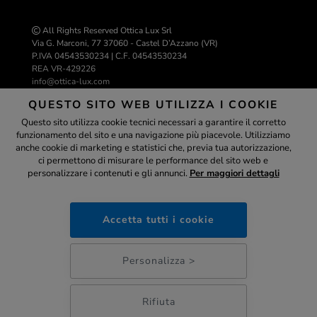
All Rights Reserved Ottica Lux Srl
Via G. Marconi, 77 37060 - Castel D’Azzano (VR)
P.IVA 04543530234 | C.F. 04543530234
REA VR-429226
info@ottica-lux.com
QUESTO SITO WEB UTILIZZA I COOKIE
Questo sito utilizza cookie tecnici necessari a garantire il corretto
Realizzazione e-commerce Colombo 3000
funzionamento del sito e una navigazione più piacevole. Utilizziamo
Assistente
anche cookie di marketing e statistici che, previa tua autorizzazione,
ci permettono di misurare le performance del sito web e
personalizzare i contenuti e gli annunci.
Per maggiori dettagli
ottica-lux.it
PAGAMENTI SICURI
Accetta tutti i cookie
04:11
Personalizza >
Rifiuta