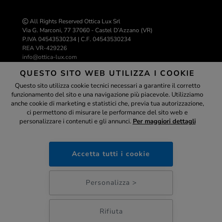
All Rights Reserved Ottica Lux Srl
Via G. Marconi, 77 37060 - Castel D’Azzano (VR)
P.IVA 04543530234 | C.F. 04543530234
REA VR-429226
info@ottica-lux.com
QUESTO SITO WEB UTILIZZA I COOKIE
Questo sito utilizza cookie tecnici necessari a garantire il corretto
Realizzazione e-commerce Colombo 3000
funzionamento del sito e una navigazione più piacevole. Utilizziamo
Assistente
anche cookie di marketing e statistici che, previa tua autorizzazione,
ci permettono di misurare le performance del sito web e
personalizzare i contenuti e gli annunci.
Per maggiori dettagli
ottica-lux.it
PAGAMENTI SICURI
Accetta tutti i cookie
23:49
Personalizza >
Rifiuta