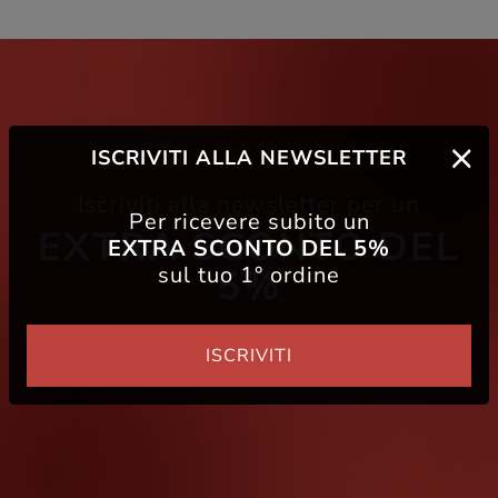
ISCRIVITI ALLA NEWSLETTER
Iscriviti alla newsletter per un
Per ricevere subito un
EXTRA SCONTO DEL
EXTRA SCONTO DEL 5%
sul tuo 1° ordine
5%
ISCRIVITI
Iscriviti