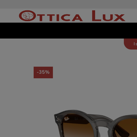
I
-35%