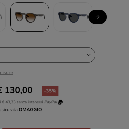
 misure
€ 130,00
-35%
di
€ 43,33
senza interessi
PayPal
ssicurata
OMAGGIO