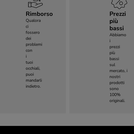
Rimborso
Prezzi
più
Qualora
ci
bassi
fossero
Abbiamo
dei
i
problemi
prezzi
con
più
i
bassi
tuoi
sul
occhiali,
mercato, i
puoi
nostri
mandarli
prodotti
indietro.
sono
100%
originali.