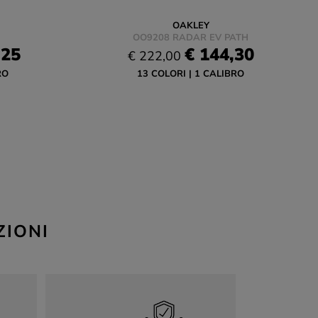
OAKLEY
OO9208 RADAR EV PATH
,25
€ 144,30
€ 222,00
RO
13 COLORI
1 CALIBRO
ZIONI