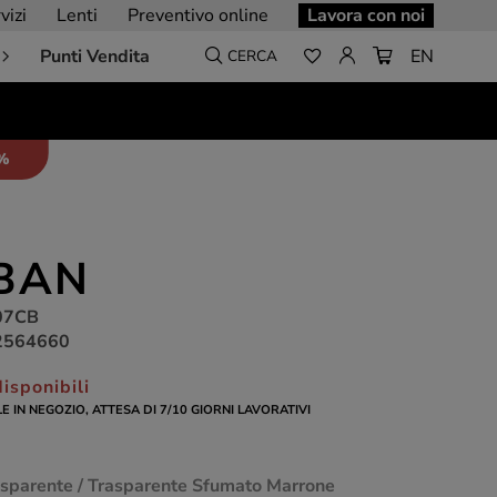
vizi
Lenti
Preventivo online
Lavora con noi
Punti Vendita
EN
CERCA
5%
BAN
07CB
2564660
isponibili
LE IN NEGOZIO, ATTESA DI 7/10 GIORNI LAVORATIVI
rasparente / Trasparente Sfumato Marrone