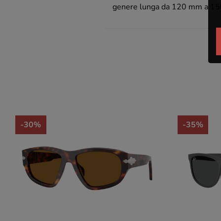
genere lunga da 120 mm a 1
-30%
-35%