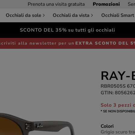
Prenota una visita gratuita
Promozioni
Ser
Occhiali da sole
Occhiali da vista
Occhiali Smart
SCONTO DEL 35%
su tutti gli occhiali
Occhiali da sole
Unisex
scriviti alla newsletter per un
EXTRA SCONTO DEL 
RAY-
RBR0505S 67
GTIN: 805626
Solo 3 pezzi d
* SE NON DISPONIBI
Colori
Grigio scuro t